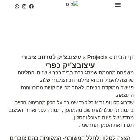
עמוד הבית
טיפים של מעצבת
פרויקטים נבחרים
שירותי הסטודיו
דף הבית
»
Projects
»
עיצובצ'יק למרחב ציבורי
עיצובצ'יק כפרי
משפחה מהממת שמתגוררת בבית כבר 8 שנים והחליטה
שרוצה להעניק חם ואופי למרחב הציבורי שלה.
פגישה ממוקדת בביתם, לאחר מכן יום קניות מרוכז והנה
התוצאה.
שדרוג סלון ופינת אוכל לצד שמירה על חלק מהריהוט הקיים.
בתמונות תוכלו להתרשם מהמהפך, תמונה לפני ואחרי העיצוב
מחדש של פינת האוכל והסלון.
תגררו את הסמן ותתרשמו.
הצצה לסלון ולחלל המשותף- המקומות בהם צוברים